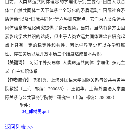
目前，人类命运共同体理念的学理化研究主要有“自由人联合
体”“自然共同体”“天下体系”“全球化的矛盾运动”“国际社会矛
盾运动”以及“国际共同体”等六种研究起点，它们为人类命运共
同体理念学理化研究提供了多元视角。当前，虽然有多方面因
素影响学术共识的达成，但由于人类命运共同体理念在研究起
点上具有一定的稳定性和共性，因此学界至少可以在学科属
性、存在实质以及开放本质三个维度达成基本共识。
【关键词】
习近平外交思想 人类命运共同体 学理化 多元主
义
自主知识体系
【作者简介】
郭树勇，上海外国语大学国际关系与公共事务学
院教授（上海 邮编：200083）；王韶华，上海外国语大学国
际关系与公共事务学院博士研究生（上海 邮编：200083）
附件：
04_郭树勇.pdf
返回列表 >>