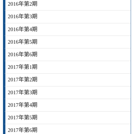
2016年第2期
2016年第3期
2016年第4期
2016年第5期
2016年第6期
2017年第1期
2017年第2期
2017年第3期
2017年第4期
2017年第5期
2017年第6期