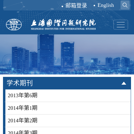
English
邮箱登录
学术期刊
2013年第6期
2014年第1期
2014年第2期
2014年第3期