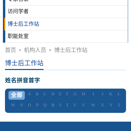
访问学者
博士后工作站
职能处室
首页
•
机构人员
•
博士后工作站
博士后工作站
姓名拼音首字
A
B
C
D
E
F
G
H
I
J
K
L
全部
M
N
O
P
Q
R
S
T
U
V
W
X
Y
Z