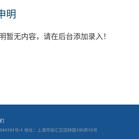
申明
明暂无内容，请在后台添加录入！
们
备09044191号-1 地址：上海市徐汇区田林路195弄15号