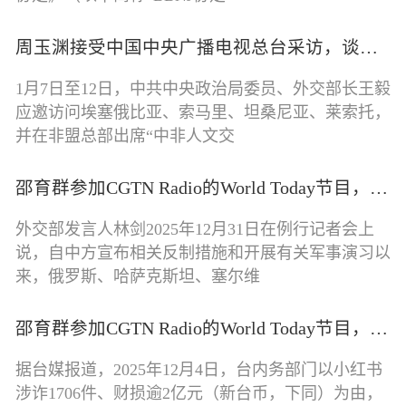
周玉渊接受中国中央广播电视总台采访，谈中非开启外交关系70周年，中非如何共同完善全球治理？
1月7日至12日，中共中央政治局委员、外交部长王毅
应邀访问埃塞俄比亚、索马里、坦桑尼亚、莱索托，
并在非盟总部出席“中非人文交
邵育群参加CGTN Radio的World Today节目，谈为何大多数国家支持一个中国原则
外交部发言人林剑2025年12月31日在例行记者会上
说，自中方宣布相关反制措施和开展有关军事演习以
来，俄罗斯、哈萨克斯坦、塞尔维
邵育群参加CGTN Radio的World Today节目，谈民进党当局封禁小红书
据台媒报道，2025年12月4日，台内务部门以小红书
涉诈1706件、财损逾2亿元（新台币，下同）为由，