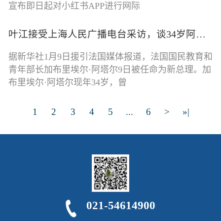
宣布即日起对小红书APP进行网际
叶江接受上海人民广播电台采访，谈34岁阿塔尔出任法国总理
据新华社1月9日援引法国媒体报道，法国国民教育和
青年部长加布里埃尔·阿塔尔9日被任命为新总理。加
布里埃尔·阿塔尔现年34岁，曾
1
2
3
4
5
...
6
>
»|
021-54614900