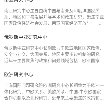
南亚研究中心主要围绕中国与南亚及印度洋国家关
系、地区和平与发展开展学术和政策研究，聚焦南亚
国家政治经济社会发展、南亚国家经济开放与“一带
一路”建设、中国与南亚和印度洋地区合作机制建
设、域外大国与南亚和印度洋国家关系等重点领域。
俄罗斯中亚研究中心
南亚研究中心致力于知识生产、知识分享、政策建议
俄罗斯中亚研究中心长期致力于欧亚地区国家政治、
和学术实践，构建智库网络、搭建学术平台，跟踪学
安全与外交、大国关系、地区主要多边机制的研究。
术前沿和政策热点，为中国南亚研究和中国与南亚国
近年来主要聚焦的政策和问题领域包括：欧亚国家的
家知识分享、人文交流、双边关系发展作出贡献。
内政外交、中美俄关系、中亚C5+1机制、欧亚国家
2024年，上海国际问题研究院联合国内著名智库和大
与“一带一路”建设、中国—中亚合作机制、上海合作
学与孟加拉国达卡大学等机构合作，建立了中国研究
欧洲研究中心
组织及其它地区机制、国际移民、科技发展与国际关
中心（孟加拉国），南亚研究中心承担中国研究中心
上海国际问题研究院欧洲研究中心长期致力于欧洲⼀
系等。本中心与欧亚地区主要智库及机构建立联系，
（孟加拉国）学术委员会秘书处职能，负责中国研究
体化研究、中欧关系、美欧关系、中国-中东欧国家
并与国内欧亚研究学界保持密切合作。本中心是中国
中心日常运作。
合作机制以及北约研究。近年来主要聚焦的政策和问
上海合作组织睦邻友好合作委员会理事单位，中国俄
题领域包括欧洲战略自主、欧洲供应链问题、欧盟产
罗斯东欧中亚学会理事单位，上海市俄罗斯东欧中亚