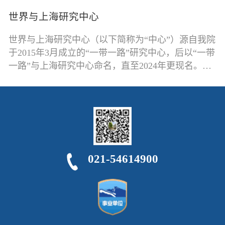
踪非洲发展和中非关系中的战略性、前沿性议题，推
动系统、深入和务实的讨论和争鸣。自2017年发起以
世界与上海研究中心
来，上海国际问题研究院非洲论坛（SIIS Forum on
世界与上海研究中心（以下简称为“中心”）源自我院
Africa）已成为中非学术、智库和人文交流的重要平
于2015年3月成立的“一带一路”研究中心，后以“一带
台。
一路”与上海研究中心命名，直至2024年更现名。本
中心立足我国开放型经济建设，从世界政治经济格局
出发，聚焦上海服务国家重大发展战略，研究上海深
化改革的政策路径，研究长三角一体化和服务统一大
市场建设等系列发展和改革命题。
021-54614900