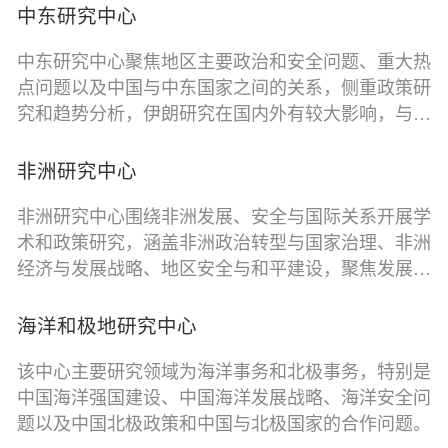
业政策和创新经济、欧盟安全与防务政策、欧盟-北
学会副会长单位。
中东研究中心
约关系、欧洲卫生治理、台港澳事务中的涉欧因素、
中东研究中心聚焦地区主要政治和安全问题、重大热
中美欧俄四边关系、中国-中东欧国家合作等领域和
点问题以及中国与中东国家之间的关系，侧重政策研
议题，以及欧洲主要国家德国、法国、英国对华关系
究和趋势分析，伊朗研究在国内外有较大影响，与全
等。中心现有成员10人，中心主任为张迎红研究员；
球主要中东研究机构，地区重要学术与智库等建立了
副主任为龙静博士。本中心与欧洲主要机构和智库建
长期联系，积极推动人员交流以及学术往来。
立联系，并与中国国内欧洲研究学界保持密切合作。
非洲研究中心
本中心是中国欧洲学会理事单位；中国-中东欧国家
非洲研究中心围绕非洲发展、安全与国际关系开展学
智库合作网络理事单位；中国-中东欧国家全球伙伴
术和政策研究，涵盖非洲政治转型与国家治理、非洲
中心中方成员单位；上海欧洲学会副会长单位。
经济与发展战略、地区安全与和平建设，聚焦发展融
资、债务可持续性、能源安全、基础设施、资源治
理、地区合作等战略性议题。非洲研究中心致力于通
海洋和极地研究中心
过推动知识生产、构建智库网络、提供学术平台，为
该中心主要研究领域为海洋事务和北极事务，特别是
非洲研究和学术交流作出贡献。一是凝练全球南方智
中国海洋强国建设、中国海洋发展战略、海洋安全问
慧，加大区域国别知识生产；二是“请进来”和“走出
题以及中国北极政策和中国与北极国家的合作问题。
去”相结合，构建开放包容的智库研究网络；三是跟