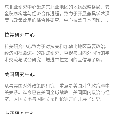
究特点：1、强调地缘政治与大国关系，注重从地区
东北亚研究中心聚焦东北亚地区的地缘战略格局、安
秩序重构与国家战略等宏观视角分析；2、调强区域
全秩序构建与经济合作进程，致力于开展兼具学术深
国别研究平衡，侧重一体化、贸易架构和支点国家；
度与政策效用的综合性研究。中心覆盖日本问题、朝
3、强调政策研究导向，偏向战略和政策咨询，每年
鲜半岛事务、大国互动机制、地区安全架构、经济产
产出较多高质量内部报告、决策参考和政策简报等。
业链协作、海洋权益与治理等关键领域，重点关注大
研究优势：1、与东南亚国家智库，如印度尼西亚战
拉美研究中心
国战略互动、区域经济一体化、非传统安全挑战以及
略与国际问题研究中心（CSIS）、新加坡南洋理工
拉美研究中心致力于对拉美和加勒比地区重要政治、
多边框架下的功能性合作等战略性议题。中心坚持
大学拉惹勒南国际研究院（RSIS）、泰国朱拉隆功
经济和社会进程的跟踪研究，重视与国内外同行的学
“立体洞察、交叉贯通、务实建言”的研究路径：一是
大学国际问题研究所、柬埔寨合作与和平研究所
术交流与联合研究，增进中拉之间的互信与了解，服
强化区域国别纵深研究，深入追踪各国政策动态与社
（CICP）和越南外交学院（DAV）等长期保持机制
务上海对拉美地区的友好交往。在我国加强国别区域
会变迁；二是突出跨学科方法论融合，综合运用政治
性合作关系，形成区域智库网络优势。2、研究主题
研究的新形势下，中心跟踪研究拉美地区的政经形
学、经济学、安全研究及历史分析工具；三是注重政
前瞻性强，重点跟踪中美竞争中的东南亚地区形势，
美国研究中心
势、地区合作、政治思潮和可持续发展合作等议题，
策导向，着力开展前瞻性研判与可行性对策分析。
东盟及其成员国战略自主与选择、东南亚产供链转型
从事美国对外政策的研究，重点是美国对华政策与中
聚焦新时代中拉关系发展中的重大理论与现实问题，
与升级、东盟数字与绿色经济发展与转型等议题。
美关系。迄今已在美国全球战略、美国国内政治与经
关注拉美地区的国际关系理论动态和参与全球治理的
济、大国关系与国际关系理论等方面开展了研究。
进程。
南亚研究中心