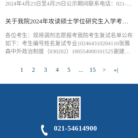
2024年4月23日至4月29日公示期间联系电话：021-
64851026序号准考证号姓名复试专业初试
关于我院2024年攻读硕士学位研究生入学考试调剂考生复试通知（更新）
各位考生：现将调剂志愿报考我院考生复试名单公布
如下：考生编号姓名复试专业102464310204116张雅
森中外政治制度（030202）100554000101525谢建智
中外政治制度（030202）100024112208
1
2
3
4
5
...
15
>
»|
021-54614900