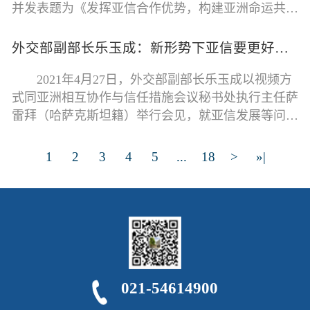
并发表题为《发挥亚信合作优势，构建亚洲命运共同
体》的讲话。 王毅说，亚信成立
外交部副部长乐玉成：新形势下亚信要更好服务地区国家安全和发展利益
2021年4月27日，外交部副部长乐玉成以视频方
式同亚洲相互协作与信任措施会议秘书处执行主任萨
雷拜（哈萨克斯坦籍）举行会见，就亚信发展等问题
交换意见。 乐玉成肯定亚信秘书
1
2
3
4
5
...
18
>
»|
021-54614900