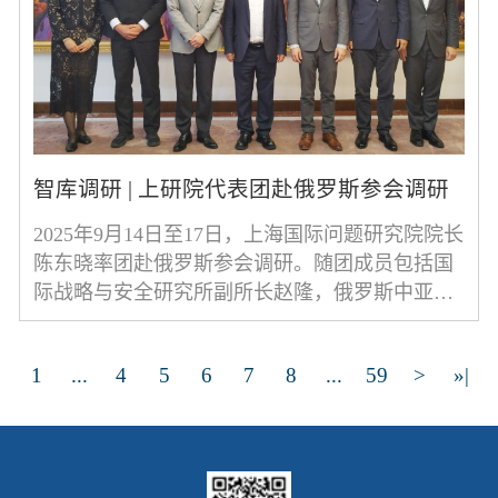
智库调研 | 上研院代表团赴俄罗斯参会调研
2025年9月14日至17日，上海国际问题研究院院长
陈东晓率团赴俄罗斯参会调研。随团成员包括国
际战略与安全研究所副所长赵隆，俄罗斯中亚研
究中心副研究员曹嘉涵、助理研究员邱海燕。9月
1
...
4
5
6
7
8
...
59
>
»|