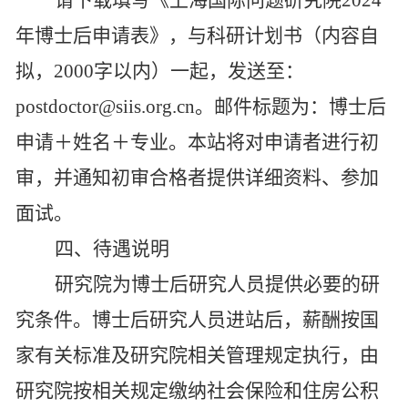
请下载填写
《
上海国际问题研究院
2024
年博士后申请表
》，
与
科研计划书（内容自
拟，
2000字以内）
一起，发
送至：
postdoctor@siis.org.cn。邮件标题为：博士后
申请＋姓名＋专业。本站将对申请者进行初
审，并通知初审合格者提供详细资料、参加
面试。
四、待遇说明
研究院
为博士后研究人员提供必要的研
究条件。博士后研究人员进站后，薪酬按国
家有关标准及研究
院
相关管理规定执行
，
由
研究
院
按相关规定缴纳社会保险和住房公积