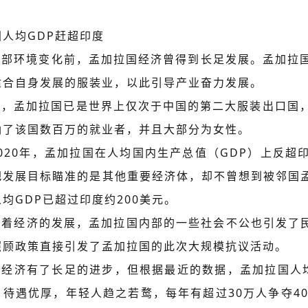
人均GDP赶超印度
外部环境变化前，孟加拉国经济曾得到长足发展。孟加拉
适合自身发展的服装业，以此引导产业奋力发展。
今，孟加拉国已是世界上仅次于中国的第二大服装出口国，
纳了该国数百万的就业者，并且大部分为女性。
2020年，孟加拉国在人均国内生产总值（GDP）上反
把发展目标瞄准的是其他重要经济体，却不曾想到被邻国
均GDP已超过印度约200美元。
随着经济的发展，孟加拉国内部的一些社会不公也引发了民
照顾政策直接引发了孟加拉国的此次大规模抗议活动。
然经济有了长足的进步，但根据最近的数据，孟加拉国人均
，待遇优厚，年轻人趋之若鹜，每年有超过30万人争夺4