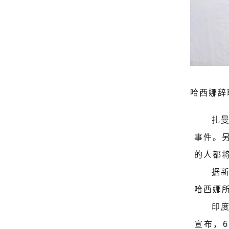
哈西娜辞
扎
事件。
的人都
据
哈西娜
印
宣布，