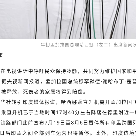
年初孟加拉国总理哈西娜（左二）出席新闻
职
曼在电视讲话中呼吁民众保持冷静，共同努力维护国家和
另据央视新闻报道，孟加拉国总统穆罕默德·谢哈布丁·楚
将被释放，死伤者的家属将得到赔偿。
新华社转引印度媒体报道，哈西娜乘直升机离开孟加拉国
所乘直升机已于当地时间17时40分左右降落在德里附近
度铁路部门此前宣布7月19日至8月6日暂停所有印孟跨
6日后印孟之间全部列车运营也将暂停。此外，印度边境