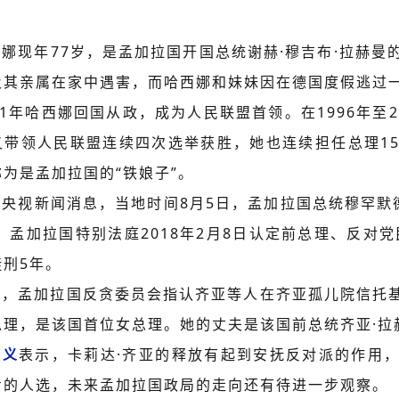
娜现年77岁，是孟加拉国开国总统谢赫·穆吉布·拉赫曼
及其亲属在家中遇害，而哈西娜和妹妹因在德国度假逃过
81年哈西娜回国从政，成为人民联盟首领。在1996年至2
又带领人民联盟连续四次选举获胜，她也连续担任总理1
为是孟加拉国的“铁娘子”。
据央视新闻消息，当地时间8月5日，孟加拉国总统穆罕默
。孟加拉国特别法庭2018年2月8日认定前总理、反对
徒刑5年。
前，孟加拉国反贪委员会指认齐亚等人在齐亚孤儿院信托
总理，是该国首位女总理。她的丈夫是该国前总统齐亚·拉
宗义
表示，卡莉达·齐亚的释放有起到安抚反对派的作用
考的人选，未来孟加拉国政局的走向还有待进一步观察。