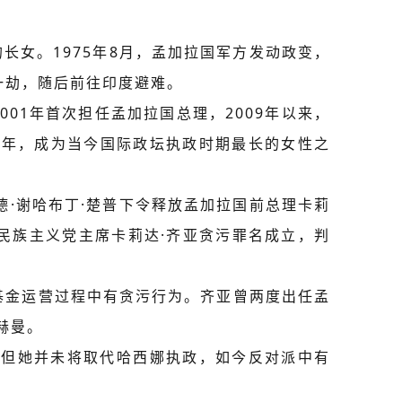
的长女。1975年8月，孟加拉国军方发动政变，
一劫，随后前往印度避难。
001年首次担任孟加拉国总理，2009年以来，
5年，成为当今国际政坛执政时期最长的女性之
德·谢哈布丁·楚普下令释放孟加拉国前总理卡莉
党民族主义党主席卡莉达·齐亚贪污罪名成立，判
基金运营过程中有贪污行为。齐亚曾两度出任孟
赫曼。
，但她并未将取代哈西娜执政，如今反对派中有