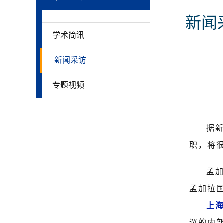
新闻
学术简讯
新闻采访
专题视频
据
职，将
孟
孟加拉
上
议的内