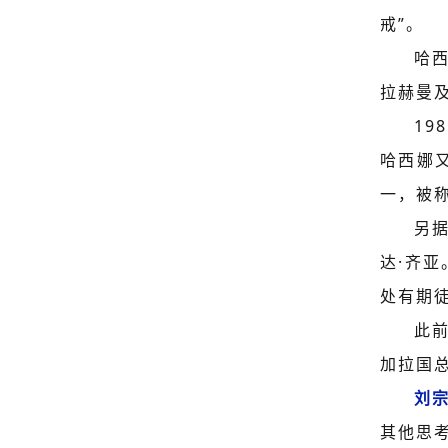
戒”。
哈西
拉赫曼
19
哈西娜
一，被称
另
达·齐亚
处有期
此
加拉国
刘
其他思