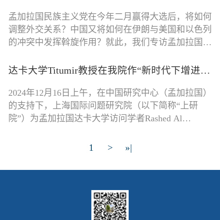
孟加拉国民族主义党在今年二月赢得大选后，将如何
调整外交关系？中国又将如何在伊朗与美国和以色列
的冲突中发挥斡旋作用？就此，我们专访孟加拉国国
际战略研究所的穆罕默德•阿希克•
达卡大学Titumir教授在我院作“新时代下增进中孟两国友谊”报告
2024年12月16日上午，在中国研究中心（孟加拉国）
的支持下，上海国际问题研究院（以下简称“上研
院”）为孟加拉国达卡大学访问学者Rashed Al
Mahmud Titumir教授举办了报告会。Titumi
1
>
»|