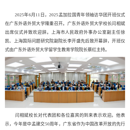
2025
年
6
月
11
日，
2025
孟加拉国青年领袖访华团开班仪式
在广东外语外贸大学隆重召开。广东外语外贸大学校长闫相斌
出席仪式并致欢迎辞。上海市人民政府外事办公室副主任徐
凯、上海国际问题研究院副院长李开盛先后致开幕辞，开班仪
式由广东外语外贸大学留学生教育学院院长蔡红主持。
闫相斌校长对代表团和各位嘉宾的到来表示欢迎。他表
示，今年是中孟建交
50
周年，广东省作为中国改革开放的先行