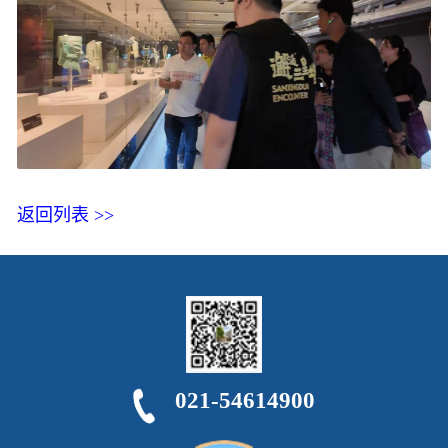
返回列表 >>
021-54614900