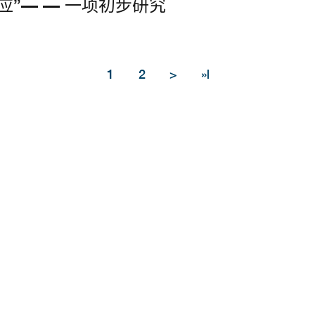
”— — 一项初步研究
1
2
>
»|