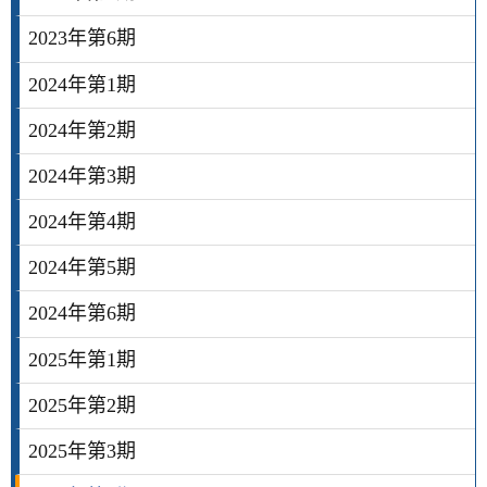
2023年第6期
2024年第1期
2024年第2期
2024年第3期
2024年第4期
2024年第5期
2024年第6期
2025年第1期
2025年第2期
2025年第3期