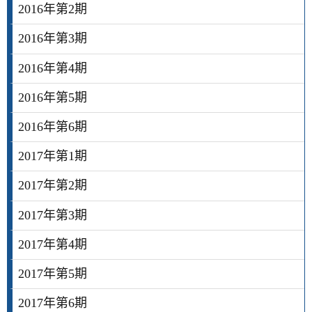
2016年第2期
2016年第3期
2016年第4期
2016年第5期
2016年第6期
2017年第1期
2017年第2期
2017年第3期
2017年第4期
2017年第5期
2017年第6期